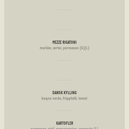
MEZZE RIGATONI
morkler, ærter, parmesan (G)(L)
DANSK KYLLING
bagna verde, friggitelli, tomat
KARTOFLER
parmesan-aioli, pepperoncino, rosmarin (L)