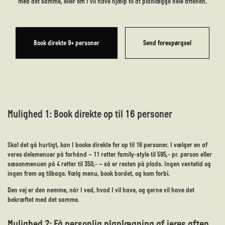
med det samme, eller om I vil have hjælp til at planlægge hele aftenen.
Book direkte 9+ personer
Send forespørgsel
Mulighed 1: Book direkte op til 16 personer
Skal det gå hurtigt, kan I booke direkte for op til 16 personer. I vælger en af
vores delemenuer på forhånd – 11 retter family-style til 595,- pr. person eller
sæsonmenuen på 4 retter til 350,- – så er resten på plads. Ingen ventetid og
ingen frem og tilbage. Vælg menu, book bordet, og kom forbi.
Den vej er den nemme, når I ved, hvad I vil have, og gerne vil have det
bekræftet med det samme.
Mulighed 2: Få personlig planlægning af jeres aften