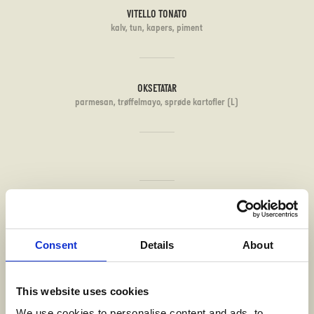
VITELLO TONATO
kalv, tun, kapers, piment
OKSETATAR
parmesan, trøffelmayo, sprøde kartofler (L)
RAVIOLI
med ricotta og spinat, broccoli, zucchini, trøffel, parmesan (G)(L)
Consent
Details
About
MAFALDINE
This website uses cookies
osso buco ragout, taggiasca oliven, parmesan (G)(L)
We use cookies to personalise content and ads, to