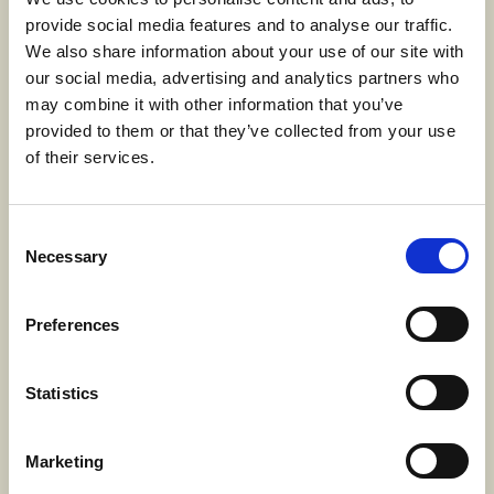
provide social media features and to analyse our traffic.
We also share information about your use of our site with
our social media, advertising and analytics partners who
may combine it with other information that you’ve
provided to them or that they’ve collected from your use
GRILLET LAMMEKRONE
of their services.
brødkrummer, lammesky, broccolini (G)
Consent
Necessary
Selection
SALAT
ærter, tomat, piment, chardonnay vinaigrette
Preferences
Statistics
VANILJE-SEMIFREDDO
Marketing
amaretto, chokolade, jordbær (L)(N)