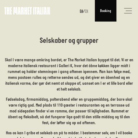
DA
EN
Booking
/
Selskaber og grupper
Skal I være mange omkring bordet, er The Market Italian bygget til det. Vi er en
moderne italiensk restaurant i Galleri K, hvor det åbne køkken ligger midt i
rummet og holder stemningen i gang aftenen igennem. Man kan følge med,
mens pastaen rulles og retterne sendes ud, og det giver en åbenhed og en
italiensk varme, der gør det nemt at slappe af, uanset om I er et lille bord eller
et helt selskab.
Fødselsdag, firmamiddag, polterabend eller en gruppemiddag, der bare skal
være rigtig god. Med plads til 110 gæster i restauranten og en terrasse ud
mod sidegaden finder vi en ramme, der passer til lejligheden. Rummet er
åbent og fleksibelt, så det fungerer lige godt til den stille middag og til den
fest, der løfter sig op ad aftenen.
Hos os kan I gribe et selskab an på to måder. I bestemmer selv, om I vil booke